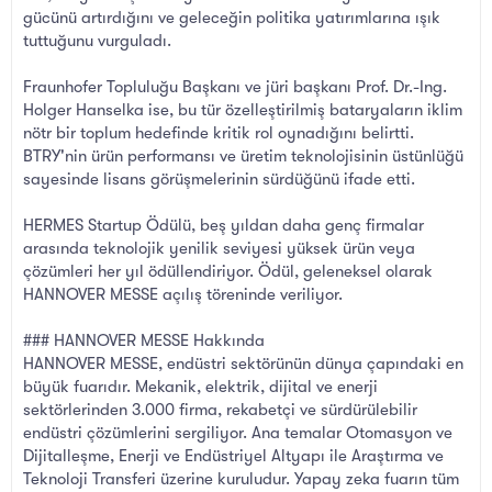
gücünü artırdığını ve geleceğin politika yatırımlarına ışık
tuttuğunu vurguladı.
Fraunhofer Topluluğu Başkanı ve jüri başkanı Prof. Dr.-Ing.
Holger Hanselka ise, bu tür özelleştirilmiş bataryaların iklim
nötr bir toplum hedefinde kritik rol oynadığını belirtti.
BTRY'nin ürün performansı ve üretim teknolojisinin üstünlüğü
sayesinde lisans görüşmelerinin sürdüğünü ifade etti.
HERMES Startup Ödülü, beş yıldan daha genç firmalar
arasında teknolojik yenilik seviyesi yüksek ürün veya
çözümleri her yıl ödüllendiriyor. Ödül, geleneksel olarak
HANNOVER MESSE açılış töreninde veriliyor.
### HANNOVER MESSE Hakkında
HANNOVER MESSE, endüstri sektörünün dünya çapındaki en
büyük fuarıdır. Mekanik, elektrik, dijital ve enerji
sektörlerinden 3.000 firma, rekabetçi ve sürdürülebilir
endüstri çözümlerini sergiliyor. Ana temalar Otomasyon ve
Dijitalleşme, Enerji ve Endüstriyel Altyapı ile Araştırma ve
Teknoloji Transferi üzerine kuruludur. Yapay zeka fuarın tüm