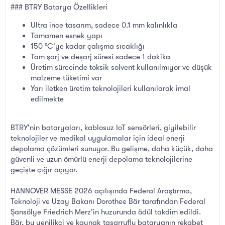
### BTRY Batarya Özellikleri
Ultra ince tasarım, sadece 0.1 mm kalınlıkla
Tamamen esnek yapı
150 °C'ye kadar çalışma sıcaklığı
Tam şarj ve deşarj süresi sadece 1 dakika
Üretim sürecinde toksik solvent kullanılmıyor ve düşük
malzeme tüketimi var
Yarı iletken üretim teknolojileri kullanılarak imal
edilmekte
BTRY'nin bataryaları, kablosuz IoT sensörleri, giyilebilir
teknolojiler ve medikal uygulamalar için ideal enerji
depolama çözümleri sunuyor. Bu gelişme, daha küçük, daha
güvenli ve uzun ömürlü enerji depolama teknolojilerine
geçişte çığır açıyor.
HANNOVER MESSE 2026 açılışında Federal Araştırma,
Teknoloji ve Uzay Bakanı Dorothee Bär tarafından Federal
Şansölye Friedrich Merz'in huzurunda ödül takdim edildi.
Bär, bu yenilikçi ve kaynak tasarruflu bataryanın rekabet