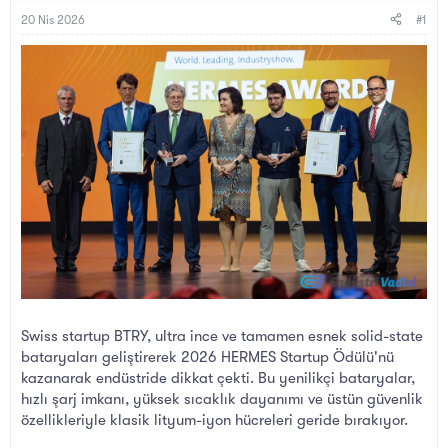
B
g
a
ı
20 Nis 2026
#1
ş
ç
l
t
a
a
t
r
a
i
n
h
i
Swiss startup BTRY, ultra ince ve tamamen esnek solid-state
bataryaları geliştirerek 2026 HERMES Startup Ödülü'nü
kazanarak endüstride dikkat çekti. Bu yenilikçi bataryalar,
hızlı şarj imkanı, yüksek sıcaklık dayanımı ve üstün güvenlik
özellikleriyle klasik lityum-iyon hücreleri geride bırakıyor.