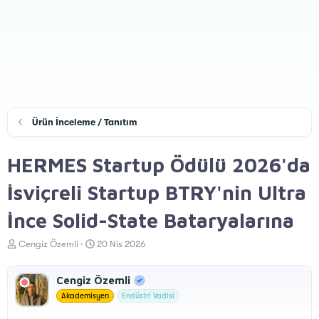
Ürün İnceleme / Tanıtım
HERMES Startup Ödülü 2026'da
İsviçreli Startup BTRY'nin Ultra
İnce Solid-State Bataryalarına
K
B
Cengiz Özemli
20 Nis 2026
o
a
n
ş
Cengiz Özemli
u
l
y
a
Akademisyen
Endüstri Vadisi
u
n