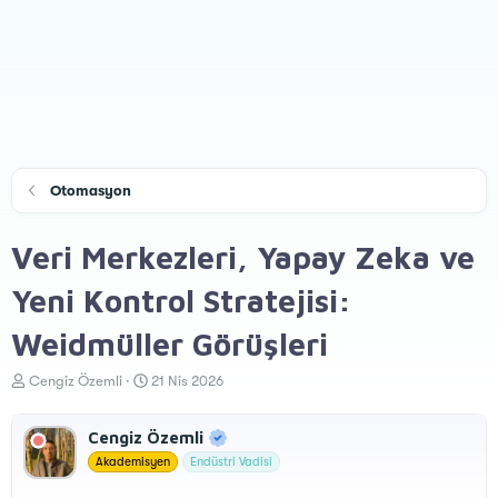
Otomasyon
Veri Merkezleri, Yapay Zeka ve
Yeni Kontrol Stratejisi:
Weidmüller Görüşleri
K
B
Cengiz Özemli
21 Nis 2026
o
a
n
ş
Cengiz Özemli
u
l
y
a
Akademisyen
Endüstri Vadisi
u
n