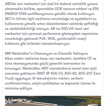
ABD’de veri merkezleri için özel bir federal verimlilik yasası
olmamakla birlikte, operatörler DOE tasarım rehberi ve EPA
ENERGY STAR sertifikasyonunu gönüllü olarak kullanıyor.
SEC’in iklimle ilgili açıklama zorunluluğu ve eyaletlerin su
kullanımına yönelik artan düzenlemeleri sektörde şeffaflığı
ve sürdürülebilirliği artırıyor. AB ise 500 kW üzeri veri
merkezleri için çevresel performans göstergeleri raporlama
zorunluluğu getirerek PUE, WUE, yenilenebilir enerji
kullanımı gibi kriterleri standartlaştırıyor.
### Weidmüller’in Otomasyon ve Güvenlik Yaklaşımı
Siber saldırı risklerine karşı veri merkezleri, özellikle OT ve
bina otomasyonunda güçlü güvenlik katmanları ile
korunuyor. Weidmüller, NIST standartlarını temel alan üçlü
savunma yaklaşımı (NIST SP 800-53, 800-82, 800-207 Zero
Trust) uyguluyor. AI teknolojisinin riskleri, verilerin
sınıflandırılması, erişim politikaları ve kapsamlı izleme ile
minimize ediliyor.