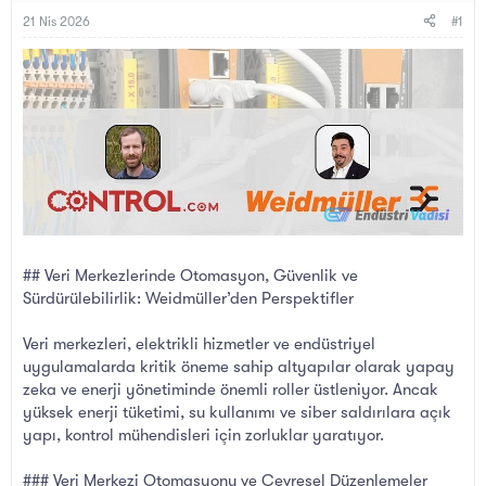
B
g
a
ı
21 Nis 2026
#1
ş
ç
l
t
a
a
t
r
a
i
n
h
i
## Veri Merkezlerinde Otomasyon, Güvenlik ve
Sürdürülebilirlik: Weidmüller’den Perspektifler
Veri merkezleri, elektrikli hizmetler ve endüstriyel
uygulamalarda kritik öneme sahip altyapılar olarak yapay
zeka ve enerji yönetiminde önemli roller üstleniyor. Ancak
yüksek enerji tüketimi, su kullanımı ve siber saldırılara açık
yapı, kontrol mühendisleri için zorluklar yaratıyor.
### Veri Merkezi Otomasyonu ve Çevresel Düzenlemeler