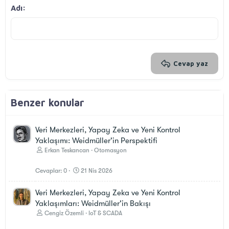
Georgia
15
Metni yana yasla
Çıkıntı
Adı
Başlık 3
18
Tahoma
22
Times New Roman
26
Trebuchet MS
Verdana
Cevap yaz
Benzer konular
Veri Merkezleri, Yapay Zeka ve Yeni Kontrol
Yaklaşımı: Weidmüller'in Perspektifi
Erkan Teskancan
Otomasyon
Cevaplar
0
21 Nis 2026
Veri Merkezleri, Yapay Zeka ve Yeni Kontrol
Yaklaşımları: Weidmüller'in Bakışı
Cengiz Özemli
IoT & SCADA