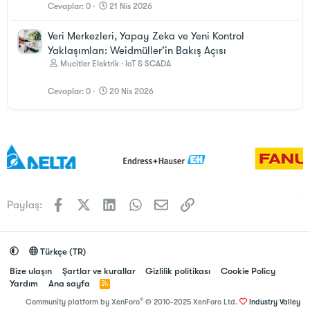
Cevaplar
0
21 Nis 2026
Veri Merkezleri, Yapay Zeka ve Yeni Kontrol
Yaklaşımları: Weidmüller'in Bakış Açısı
Mucitler Elektrik
IoT & SCADA
Cevaplar
0
20 Nis 2026
Facebook
X (Twitter)
LinkedIn
WhatsApp
E-posta
Link
Paylaş:
Türkçe (TR)
Bize ulaşın
Şartlar ve kurallar
Gizlilik politikası
Cookie Policy
Yardım
Ana sayfa
R
S
®
Community platform by XenForo
© 2010-2025 XenForo Ltd.
Industry Valley
S